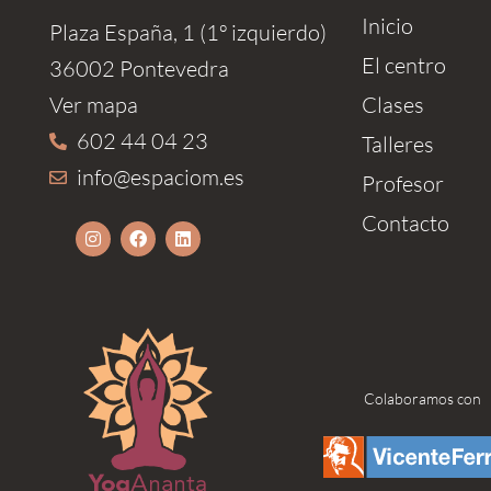
Inicio
Plaza España, 1 (1º izquierdo)
El centro
36002 Pontevedra
Ver mapa
Clases
602 44 04 23
Talleres
info@espaciom.es
Profesor
Contacto
Colaboramos con