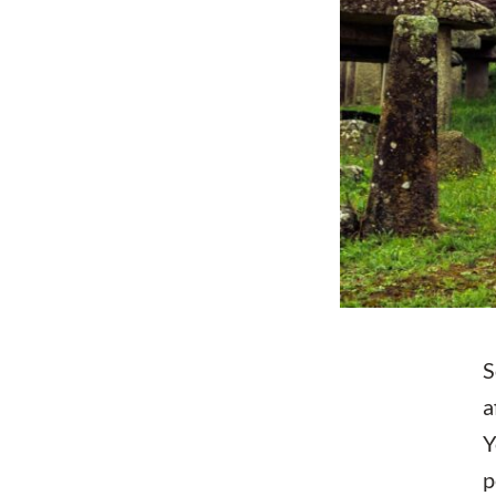
S
a
Y
p