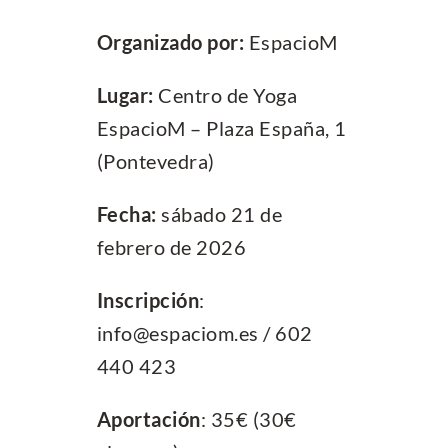
Organizado
por:
EspacioM
Lugar:
Centro de Yoga
EspacioM – Plaza España, 1
(Pontevedra)
Fecha:
sábado 21 de
febrero de 2026
I
nscripción
:
info@espaciom.es / 602
440 423
Aportación
: 35€ (30€