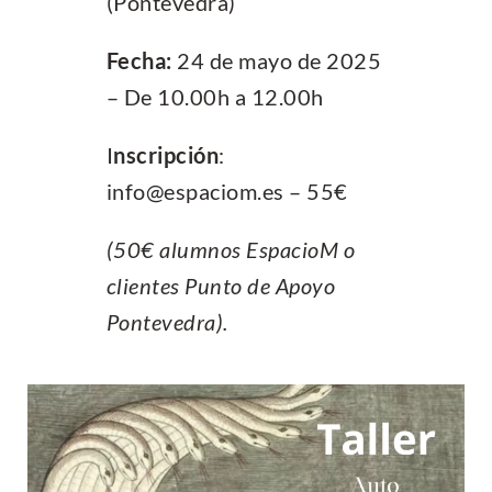
(Pontevedra)
Fecha:
24 de mayo de 2025
– D
e 10.00h a 12.00h
I
nscripción
:
info@espaciom.es – 55€
(50€ alumnos EspacioM o
clientes Punto de Apoyo
Pontevedra).